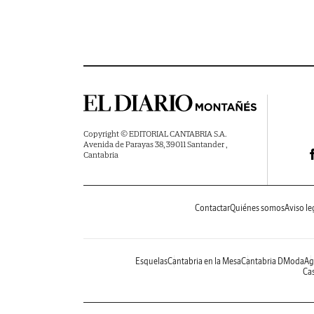
Copyright © EDITORIAL CANTABRIA S.A.
Avenida de Parayas 38, 39011 Santander ,
Cantabria
Contactar
Quiénes somos
Aviso le
Esquelas
Cantabria en la Mesa
Cantabria DModa
Ag
Cas