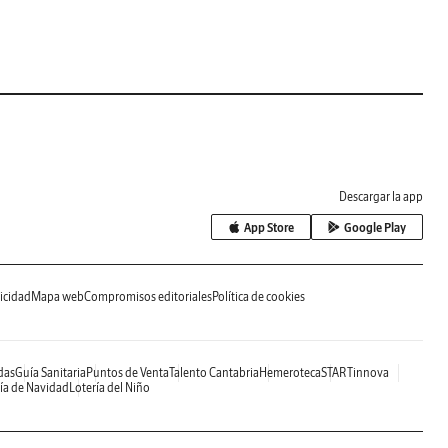
Descargar la app
App Store
Google Play
icidad
Mapa web
Compromisos editoriales
Política de cookies
das
Guía Sanitaria
Puntos de Venta
Talento Cantabria
Hemeroteca
STARTinnova
ía de Navidad
Lotería del Niño