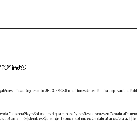
gal
Accesibilidad
Reglamento UE 2024/1083
Condiciones de uso
Política de privacidad
Publ
enda Cantabria
Playas
Soluciones digitales para Pymes
Restaurantes en Cantabria
De tien
as de Cantabria
Sostenibles
Racing
Foro Económico
Empleo Cantabria
Carlos Alcaraz
Loter