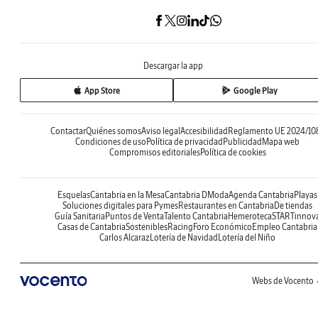
Descargar la app
App Store
Google Play
Contactar
Quiénes somos
Aviso legal
Accesibilidad
Reglamento UE 2024/10
Condiciones de uso
Política de privacidad
Publicidad
Mapa web
Compromisos editoriales
Política de cookies
Esquelas
Cantabria en la Mesa
Cantabria DModa
Agenda Cantabria
Playas
Soluciones digitales para Pymes
Restaurantes en Cantabria
De tiendas
Guía Sanitaria
Puntos de Venta
Talento Cantabria
Hemeroteca
STARTinnov
Casas de Cantabria
Sostenibles
Racing
Foro Económico
Empleo Cantabria
Carlos Alcaraz
Lotería de Navidad
Lotería del Niño
Webs de Vocento