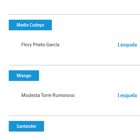
Medio Cudeyo
Flory Prieto García
1 esquela
Miengo
Modesta Torre Rumoroso
1 esquela
Santander