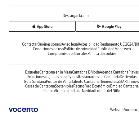
Descargar la app
App Store
Google Play
Contactar
Quiénes somos
Aviso legal
Accesibilidad
Reglamento UE 2024/10
Condiciones de uso
Política de privacidad
Publicidad
Mapa web
Compromisos editoriales
Política de cookies
Esquelas
Cantabria en la Mesa
Cantabria DModa
Agenda Cantabria
Playas
Soluciones digitales para Pymes
Restaurantes en Cantabria
De tiendas
Guía Sanitaria
Puntos de Venta
Talento Cantabria
Hemeroteca
STARTinnov
Casas de Cantabria
Sostenibles
Racing
Foro Económico
Empleo Cantabria
Carlos Alcaraz
Lotería de Navidad
Lotería del Niño
Webs de Vocento