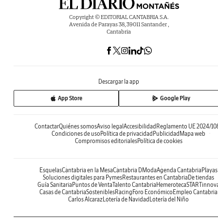
Copyright © EDITORIAL CANTABRIA S.A.
Avenida de Parayas 38, 39011 Santander ,
Cantabria
Descargar la app
App Store
Google Play
Contactar
Quiénes somos
Aviso legal
Accesibilidad
Reglamento UE 2024/10
Condiciones de uso
Política de privacidad
Publicidad
Mapa web
Compromisos editoriales
Política de cookies
Esquelas
Cantabria en la Mesa
Cantabria DModa
Agenda Cantabria
Playas
Soluciones digitales para Pymes
Restaurantes en Cantabria
De tiendas
Guía Sanitaria
Puntos de Venta
Talento Cantabria
Hemeroteca
STARTinnov
Casas de Cantabria
Sostenibles
Racing
Foro Económico
Empleo Cantabria
Carlos Alcaraz
Lotería de Navidad
Lotería del Niño