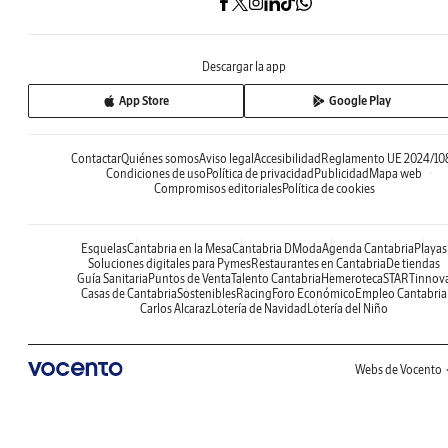
Descargar la app
App Store
Google Play
Contactar
Quiénes somos
Aviso legal
Accesibilidad
Reglamento UE 2024/10
Condiciones de uso
Política de privacidad
Publicidad
Mapa web
Compromisos editoriales
Política de cookies
Esquelas
Cantabria en la Mesa
Cantabria DModa
Agenda Cantabria
Playas
Soluciones digitales para Pymes
Restaurantes en Cantabria
De tiendas
Guía Sanitaria
Puntos de Venta
Talento Cantabria
Hemeroteca
STARTinnov
Casas de Cantabria
Sostenibles
Racing
Foro Económico
Empleo Cantabria
Carlos Alcaraz
Lotería de Navidad
Lotería del Niño
Webs de Vocento