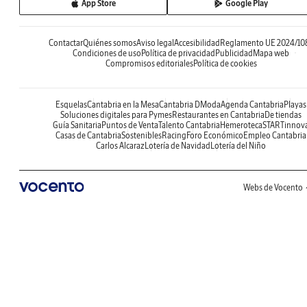
App Store
Google Play
Contactar
Quiénes somos
Aviso legal
Accesibilidad
Reglamento UE 2024/10
Condiciones de uso
Política de privacidad
Publicidad
Mapa web
Compromisos editoriales
Política de cookies
Esquelas
Cantabria en la Mesa
Cantabria DModa
Agenda Cantabria
Playas
Soluciones digitales para Pymes
Restaurantes en Cantabria
De tiendas
Guía Sanitaria
Puntos de Venta
Talento Cantabria
Hemeroteca
STARTinnov
Casas de Cantabria
Sostenibles
Racing
Foro Económico
Empleo Cantabria
Carlos Alcaraz
Lotería de Navidad
Lotería del Niño
Webs de Vocento