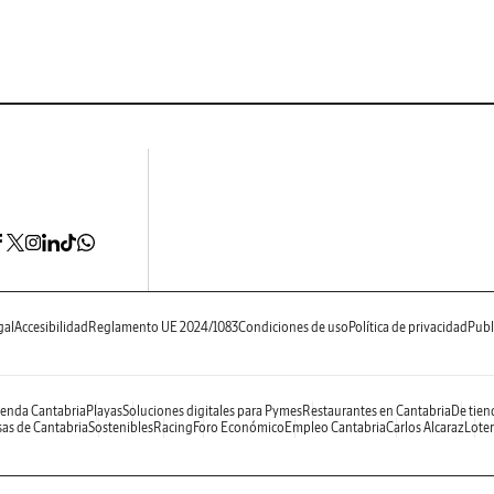
gal
Accesibilidad
Reglamento UE 2024/1083
Condiciones de uso
Política de privacidad
Publ
enda Cantabria
Playas
Soluciones digitales para Pymes
Restaurantes en Cantabria
De tien
as de Cantabria
Sostenibles
Racing
Foro Económico
Empleo Cantabria
Carlos Alcaraz
Loter