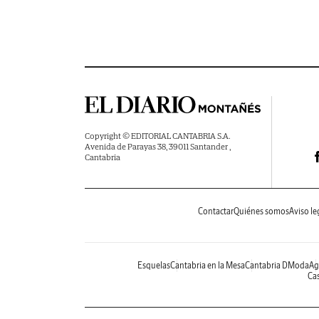
Copyright © EDITORIAL CANTABRIA S.A.
Avenida de Parayas 38, 39011 Santander ,
Cantabria
Contactar
Quiénes somos
Aviso le
Esquelas
Cantabria en la Mesa
Cantabria DModa
Ag
Cas