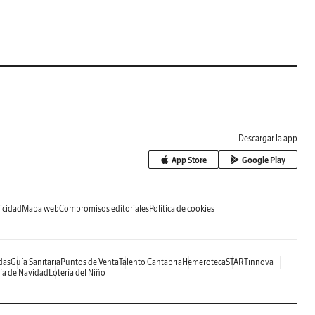
Descargar la app
App Store
Google Play
icidad
Mapa web
Compromisos editoriales
Política de cookies
das
Guía Sanitaria
Puntos de Venta
Talento Cantabria
Hemeroteca
STARTinnova
ía de Navidad
Lotería del Niño