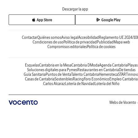
Descargar la app
App Store
Google Play
Contactar
Quiénes somos
Aviso legal
Accesibilidad
Reglamento UE 2024/10
Condiciones de uso
Política de privacidad
Publicidad
Mapa web
Compromisos editoriales
Política de cookies
Esquelas
Cantabria en la Mesa
Cantabria DModa
Agenda Cantabria
Playas
Soluciones digitales para Pymes
Restaurantes en Cantabria
De tiendas
Guía Sanitaria
Puntos de Venta
Talento Cantabria
Hemeroteca
STARTinnov
Casas de Cantabria
Sostenibles
Racing
Foro Económico
Empleo Cantabria
Carlos Alcaraz
Lotería de Navidad
Lotería del Niño
Webs de Vocento