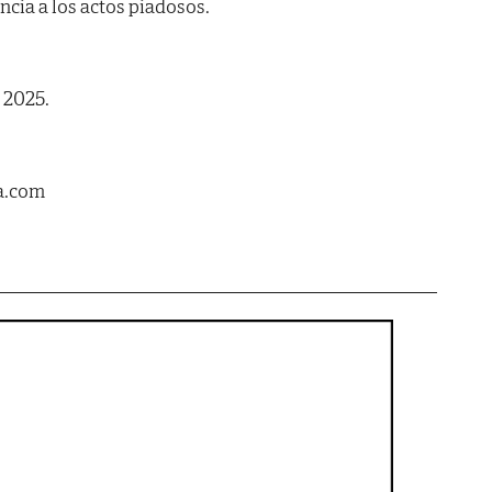
encia a los actos piadosos.
 2025.
a.com