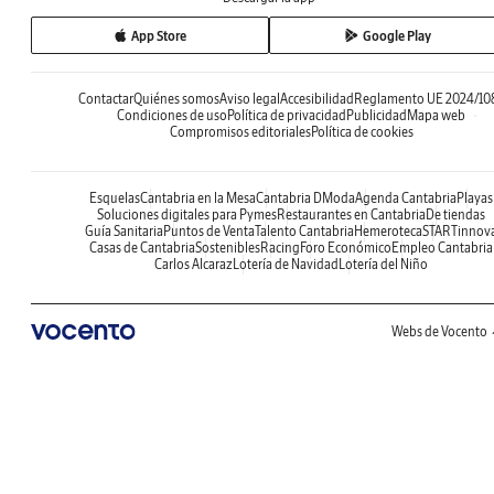
App Store
Google Play
Contactar
Quiénes somos
Aviso legal
Accesibilidad
Reglamento UE 2024/10
Condiciones de uso
Política de privacidad
Publicidad
Mapa web
Compromisos editoriales
Política de cookies
Esquelas
Cantabria en la Mesa
Cantabria DModa
Agenda Cantabria
Playas
Soluciones digitales para Pymes
Restaurantes en Cantabria
De tiendas
Guía Sanitaria
Puntos de Venta
Talento Cantabria
Hemeroteca
STARTinnov
Casas de Cantabria
Sostenibles
Racing
Foro Económico
Empleo Cantabria
Carlos Alcaraz
Lotería de Navidad
Lotería del Niño
Webs de Vocento