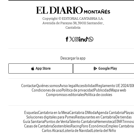
Copyright © EDITORIAL CANTABRIA S.A.
Avenida de Parayas 38, 39011 Santander ,
Cantabria
Descargar la app
App Store
Google Play
Contactar
Quiénes somos
Aviso legal
Accesibilidad
Reglamento UE 2024/10
Condiciones de uso
Política de privacidad
Publicidad
Mapa web
Compromisos editoriales
Política de cookies
Esquelas
Cantabria en la Mesa
Cantabria DModa
Agenda Cantabria
Playas
Soluciones digitales para Pymes
Restaurantes en Cantabria
De tiendas
Guía Sanitaria
Puntos de Venta
Talento Cantabria
Hemeroteca
STARTinnov
Casas de Cantabria
Sostenibles
Racing
Foro Económico
Empleo Cantabria
Carlos Alcaraz
Lotería de Navidad
Lotería del Niño