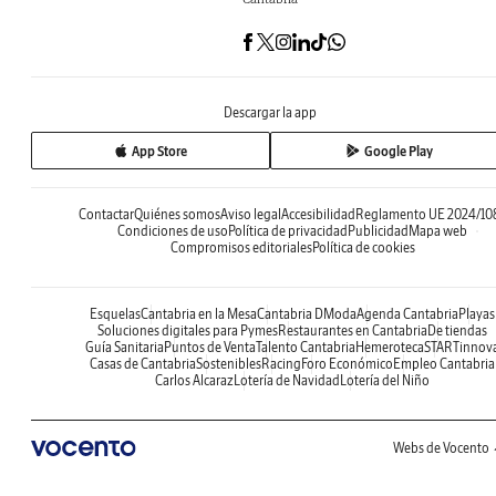
Descargar la app
App Store
Google Play
Contactar
Quiénes somos
Aviso legal
Accesibilidad
Reglamento UE 2024/10
Condiciones de uso
Política de privacidad
Publicidad
Mapa web
Compromisos editoriales
Política de cookies
Esquelas
Cantabria en la Mesa
Cantabria DModa
Agenda Cantabria
Playas
Soluciones digitales para Pymes
Restaurantes en Cantabria
De tiendas
Guía Sanitaria
Puntos de Venta
Talento Cantabria
Hemeroteca
STARTinnov
Casas de Cantabria
Sostenibles
Racing
Foro Económico
Empleo Cantabria
Carlos Alcaraz
Lotería de Navidad
Lotería del Niño
Webs de Vocento