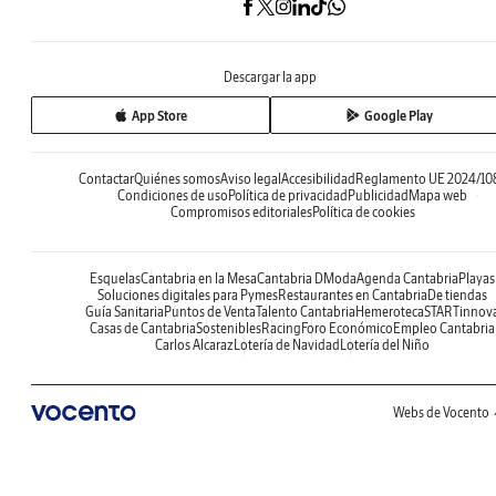
Descargar la app
App Store
Google Play
Contactar
Quiénes somos
Aviso legal
Accesibilidad
Reglamento UE 2024/10
Condiciones de uso
Política de privacidad
Publicidad
Mapa web
Compromisos editoriales
Política de cookies
Esquelas
Cantabria en la Mesa
Cantabria DModa
Agenda Cantabria
Playas
Soluciones digitales para Pymes
Restaurantes en Cantabria
De tiendas
Guía Sanitaria
Puntos de Venta
Talento Cantabria
Hemeroteca
STARTinnov
Casas de Cantabria
Sostenibles
Racing
Foro Económico
Empleo Cantabria
Carlos Alcaraz
Lotería de Navidad
Lotería del Niño
Webs de Vocento