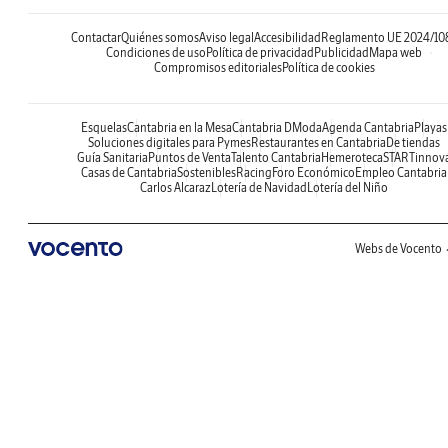
Contactar
Quiénes somos
Aviso legal
Accesibilidad
Reglamento UE 2024/10
Condiciones de uso
Política de privacidad
Publicidad
Mapa web
Compromisos editoriales
Política de cookies
Esquelas
Cantabria en la Mesa
Cantabria DModa
Agenda Cantabria
Playas
Soluciones digitales para Pymes
Restaurantes en Cantabria
De tiendas
Guía Sanitaria
Puntos de Venta
Talento Cantabria
Hemeroteca
STARTinnov
Casas de Cantabria
Sostenibles
Racing
Foro Económico
Empleo Cantabria
Carlos Alcaraz
Lotería de Navidad
Lotería del Niño
Webs de Vocento