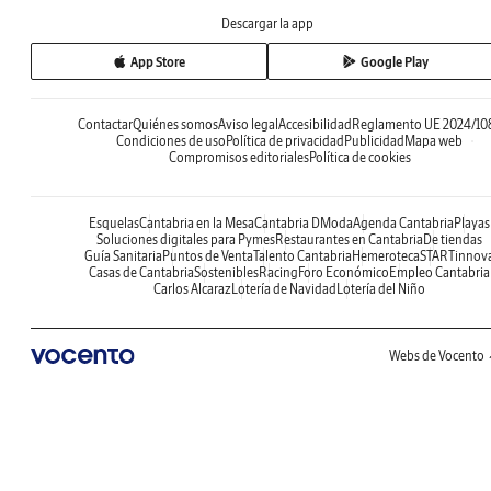
Descargar la app
App Store
Google Play
Contactar
Quiénes somos
Aviso legal
Accesibilidad
Reglamento UE 2024/10
Condiciones de uso
Política de privacidad
Publicidad
Mapa web
Compromisos editoriales
Política de cookies
Esquelas
Cantabria en la Mesa
Cantabria DModa
Agenda Cantabria
Playas
Soluciones digitales para Pymes
Restaurantes en Cantabria
De tiendas
Guía Sanitaria
Puntos de Venta
Talento Cantabria
Hemeroteca
STARTinnov
Casas de Cantabria
Sostenibles
Racing
Foro Económico
Empleo Cantabria
Carlos Alcaraz
Lotería de Navidad
Lotería del Niño
Webs de Vocento