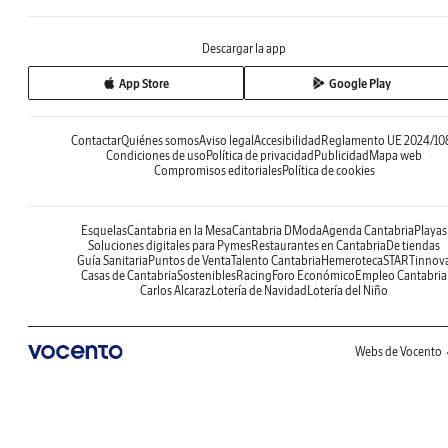
Descargar la app
App Store
Google Play
Contactar
Quiénes somos
Aviso legal
Accesibilidad
Reglamento UE 2024/10
Condiciones de uso
Política de privacidad
Publicidad
Mapa web
Compromisos editoriales
Política de cookies
Esquelas
Cantabria en la Mesa
Cantabria DModa
Agenda Cantabria
Playas
Soluciones digitales para Pymes
Restaurantes en Cantabria
De tiendas
Guía Sanitaria
Puntos de Venta
Talento Cantabria
Hemeroteca
STARTinnov
Casas de Cantabria
Sostenibles
Racing
Foro Económico
Empleo Cantabria
Carlos Alcaraz
Lotería de Navidad
Lotería del Niño
Webs de Vocento