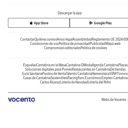
Descargar la app
App Store
Google Play
Contactar
Quiénes somos
Aviso legal
Accesibilidad
Reglamento UE 2024/10
Condiciones de uso
Política de privacidad
Publicidad
Mapa web
Compromisos editoriales
Política de cookies
Esquelas
Cantabria en la Mesa
Cantabria DModa
Agenda Cantabria
Playas
Soluciones digitales para Pymes
Restaurantes en Cantabria
De tiendas
Guía Sanitaria
Puntos de Venta
Talento Cantabria
Hemeroteca
STARTinnov
Casas de Cantabria
Sostenibles
Racing
Foro Económico
Empleo Cantabria
Carlos Alcaraz
Lotería de Navidad
Lotería del Niño
Webs de Vocento