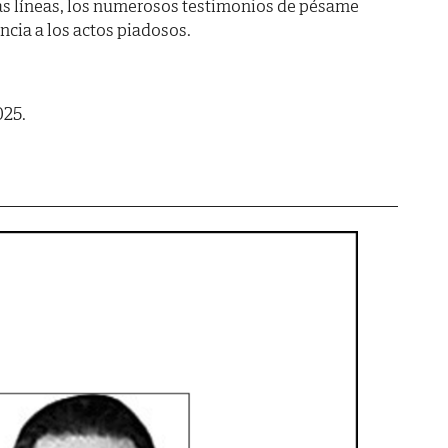
as líneas, los numerosos testimonios de pésame
encia a los actos piadosos.
025.