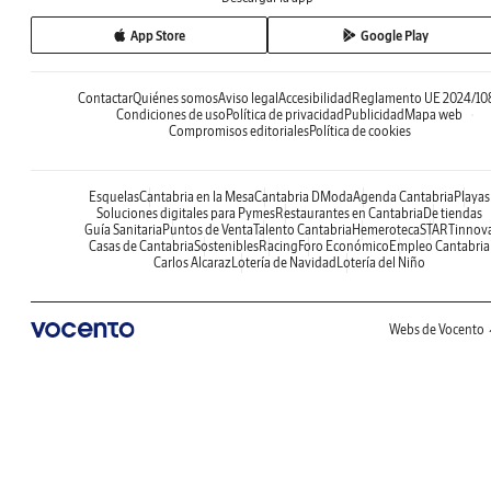
App Store
Google Play
Contactar
Quiénes somos
Aviso legal
Accesibilidad
Reglamento UE 2024/10
Condiciones de uso
Política de privacidad
Publicidad
Mapa web
Compromisos editoriales
Política de cookies
Esquelas
Cantabria en la Mesa
Cantabria DModa
Agenda Cantabria
Playas
Soluciones digitales para Pymes
Restaurantes en Cantabria
De tiendas
Guía Sanitaria
Puntos de Venta
Talento Cantabria
Hemeroteca
STARTinnov
Casas de Cantabria
Sostenibles
Racing
Foro Económico
Empleo Cantabria
Carlos Alcaraz
Lotería de Navidad
Lotería del Niño
Webs de Vocento