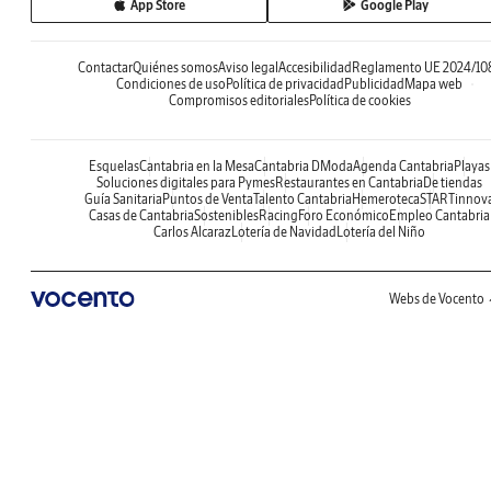
App Store
Google Play
Contactar
Quiénes somos
Aviso legal
Accesibilidad
Reglamento UE 2024/10
Condiciones de uso
Política de privacidad
Publicidad
Mapa web
Compromisos editoriales
Política de cookies
Esquelas
Cantabria en la Mesa
Cantabria DModa
Agenda Cantabria
Playas
Soluciones digitales para Pymes
Restaurantes en Cantabria
De tiendas
Guía Sanitaria
Puntos de Venta
Talento Cantabria
Hemeroteca
STARTinnov
Casas de Cantabria
Sostenibles
Racing
Foro Económico
Empleo Cantabria
Carlos Alcaraz
Lotería de Navidad
Lotería del Niño
Webs de Vocento