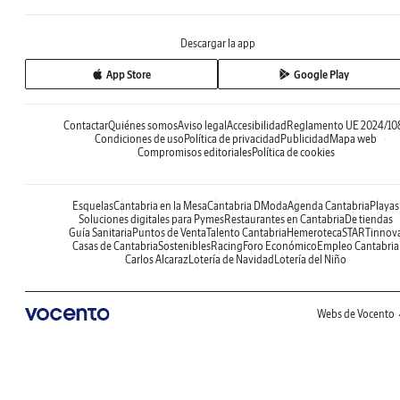
Descargar la app
App Store
Google Play
Contactar
Quiénes somos
Aviso legal
Accesibilidad
Reglamento UE 2024/10
Condiciones de uso
Política de privacidad
Publicidad
Mapa web
Compromisos editoriales
Política de cookies
Esquelas
Cantabria en la Mesa
Cantabria DModa
Agenda Cantabria
Playas
Soluciones digitales para Pymes
Restaurantes en Cantabria
De tiendas
Guía Sanitaria
Puntos de Venta
Talento Cantabria
Hemeroteca
STARTinnov
Casas de Cantabria
Sostenibles
Racing
Foro Económico
Empleo Cantabria
Carlos Alcaraz
Lotería de Navidad
Lotería del Niño
Webs de Vocento