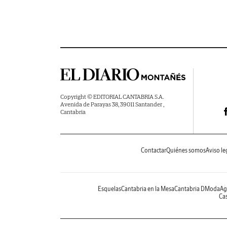
Copyright © EDITORIAL CANTABRIA S.A.
Avenida de Parayas 38, 39011 Santander ,
Cantabria
Contactar
Quiénes somos
Aviso le
Esquelas
Cantabria en la Mesa
Cantabria DModa
Ag
Cas