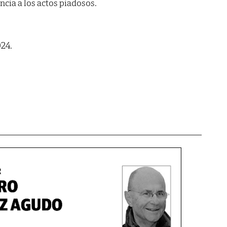
encia a los actos piadosos.
024.