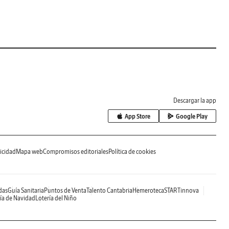
Descargar la app
App Store
Google Play
icidad
Mapa web
Compromisos editoriales
Política de cookies
das
Guía Sanitaria
Puntos de Venta
Talento Cantabria
Hemeroteca
STARTinnova
ía de Navidad
Lotería del Niño