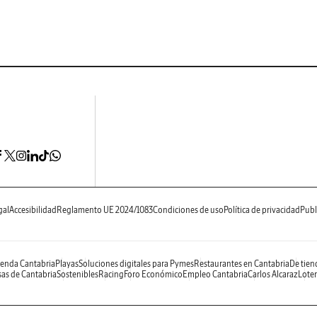
gal
Accesibilidad
Reglamento UE 2024/1083
Condiciones de uso
Política de privacidad
Publ
enda Cantabria
Playas
Soluciones digitales para Pymes
Restaurantes en Cantabria
De tien
as de Cantabria
Sostenibles
Racing
Foro Económico
Empleo Cantabria
Carlos Alcaraz
Loter