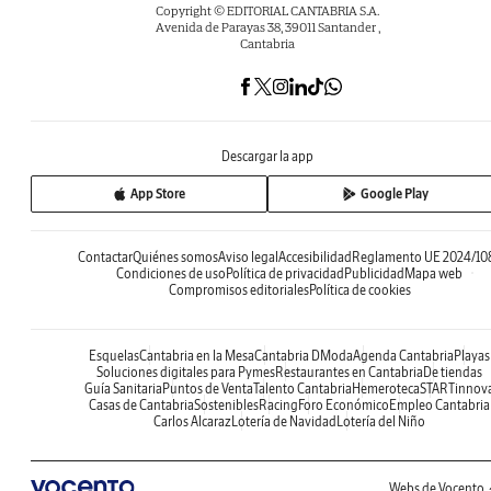
Copyright © EDITORIAL CANTABRIA S.A.
Avenida de Parayas 38, 39011 Santander ,
Cantabria
Descargar la app
App Store
Google Play
Contactar
Quiénes somos
Aviso legal
Accesibilidad
Reglamento UE 2024/10
Condiciones de uso
Política de privacidad
Publicidad
Mapa web
Compromisos editoriales
Política de cookies
Esquelas
Cantabria en la Mesa
Cantabria DModa
Agenda Cantabria
Playas
Soluciones digitales para Pymes
Restaurantes en Cantabria
De tiendas
Guía Sanitaria
Puntos de Venta
Talento Cantabria
Hemeroteca
STARTinnov
Casas de Cantabria
Sostenibles
Racing
Foro Económico
Empleo Cantabria
Carlos Alcaraz
Lotería de Navidad
Lotería del Niño
Webs de Vocento