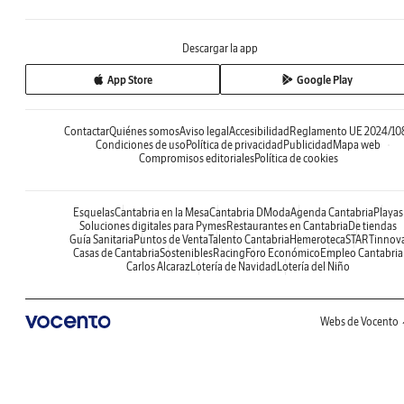
Descargar la app
App Store
Google Play
Contactar
Quiénes somos
Aviso legal
Accesibilidad
Reglamento UE 2024/10
Condiciones de uso
Política de privacidad
Publicidad
Mapa web
Compromisos editoriales
Política de cookies
Esquelas
Cantabria en la Mesa
Cantabria DModa
Agenda Cantabria
Playas
Soluciones digitales para Pymes
Restaurantes en Cantabria
De tiendas
Guía Sanitaria
Puntos de Venta
Talento Cantabria
Hemeroteca
STARTinnov
Casas de Cantabria
Sostenibles
Racing
Foro Económico
Empleo Cantabria
Carlos Alcaraz
Lotería de Navidad
Lotería del Niño
Webs de Vocento