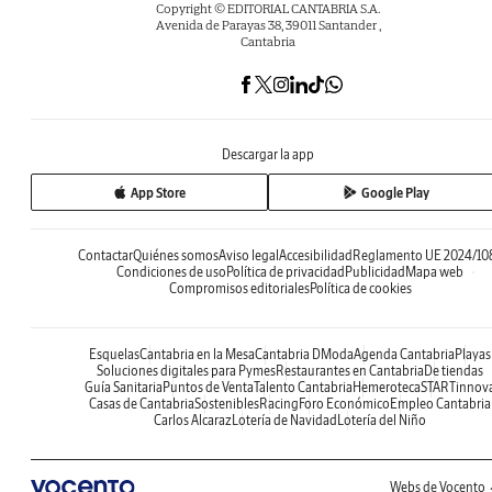
Copyright © EDITORIAL CANTABRIA S.A.
Avenida de Parayas 38, 39011 Santander ,
Cantabria
Descargar la app
App Store
Google Play
Contactar
Quiénes somos
Aviso legal
Accesibilidad
Reglamento UE 2024/10
Condiciones de uso
Política de privacidad
Publicidad
Mapa web
Compromisos editoriales
Política de cookies
Esquelas
Cantabria en la Mesa
Cantabria DModa
Agenda Cantabria
Playas
Soluciones digitales para Pymes
Restaurantes en Cantabria
De tiendas
Guía Sanitaria
Puntos de Venta
Talento Cantabria
Hemeroteca
STARTinnov
Casas de Cantabria
Sostenibles
Racing
Foro Económico
Empleo Cantabria
Carlos Alcaraz
Lotería de Navidad
Lotería del Niño
Webs de Vocento