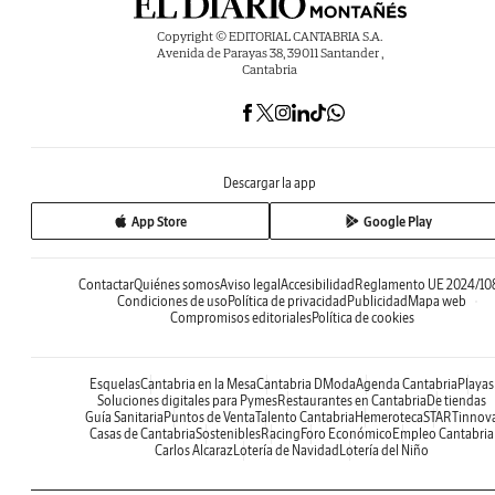
Copyright © EDITORIAL CANTABRIA S.A.
Avenida de Parayas 38, 39011 Santander ,
Cantabria
Descargar la app
App Store
Google Play
Contactar
Quiénes somos
Aviso legal
Accesibilidad
Reglamento UE 2024/10
Condiciones de uso
Política de privacidad
Publicidad
Mapa web
Compromisos editoriales
Política de cookies
Esquelas
Cantabria en la Mesa
Cantabria DModa
Agenda Cantabria
Playas
Soluciones digitales para Pymes
Restaurantes en Cantabria
De tiendas
Guía Sanitaria
Puntos de Venta
Talento Cantabria
Hemeroteca
STARTinnov
Casas de Cantabria
Sostenibles
Racing
Foro Económico
Empleo Cantabria
Carlos Alcaraz
Lotería de Navidad
Lotería del Niño