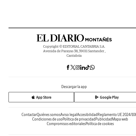
Copyright © EDITORIAL CANTABRIA S.A.
Avenida de Parayas 38, 39011 Santander ,
Cantabria
Descargar la app
App Store
Google Play
Contactar
Quiénes somos
Aviso legal
Accesibilidad
Reglamento UE 2024/10
Condiciones de uso
Política de privacidad
Publicidad
Mapa web
Compromisos editoriales
Política de cookies