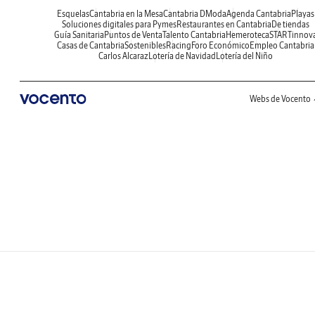
Esquelas
Cantabria en la Mesa
Cantabria DModa
Agenda Cantabria
Playas
Soluciones digitales para Pymes
Restaurantes en Cantabria
De tiendas
Guía Sanitaria
Puntos de Venta
Talento Cantabria
Hemeroteca
STARTinnov
Casas de Cantabria
Sostenibles
Racing
Foro Económico
Empleo Cantabria
Carlos Alcaraz
Lotería de Navidad
Lotería del Niño
Webs de Vocento