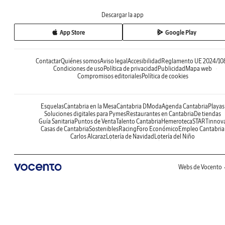
Descargar la app
App Store
Google Play
Contactar
Quiénes somos
Aviso legal
Accesibilidad
Reglamento UE 2024/10
Condiciones de uso
Política de privacidad
Publicidad
Mapa web
Compromisos editoriales
Política de cookies
Esquelas
Cantabria en la Mesa
Cantabria DModa
Agenda Cantabria
Playas
Soluciones digitales para Pymes
Restaurantes en Cantabria
De tiendas
Guía Sanitaria
Puntos de Venta
Talento Cantabria
Hemeroteca
STARTinnov
Casas de Cantabria
Sostenibles
Racing
Foro Económico
Empleo Cantabria
Carlos Alcaraz
Lotería de Navidad
Lotería del Niño
Webs de Vocento