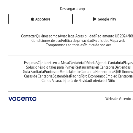
Descargar la app
App Store
Google Play
Contactar
Quiénes somos
Aviso legal
Accesibilidad
Reglamento UE 2024/10
Condiciones de uso
Política de privacidad
Publicidad
Mapa web
Compromisos editoriales
Política de cookies
Esquelas
Cantabria en la Mesa
Cantabria DModa
Agenda Cantabria
Playas
Soluciones digitales para Pymes
Restaurantes en Cantabria
De tiendas
Guía Sanitaria
Puntos de Venta
Talento Cantabria
Hemeroteca
STARTinnov
Casas de Cantabria
Sostenibles
Racing
Foro Económico
Empleo Cantabria
Carlos Alcaraz
Lotería de Navidad
Lotería del Niño
Webs de Vocento