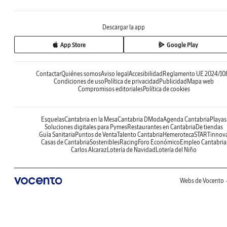
Descargar la app
App Store
Google Play
Contactar
Quiénes somos
Aviso legal
Accesibilidad
Reglamento UE 2024/10
Condiciones de uso
Política de privacidad
Publicidad
Mapa web
Compromisos editoriales
Política de cookies
Esquelas
Cantabria en la Mesa
Cantabria DModa
Agenda Cantabria
Playas
Soluciones digitales para Pymes
Restaurantes en Cantabria
De tiendas
Guía Sanitaria
Puntos de Venta
Talento Cantabria
Hemeroteca
STARTinnov
Casas de Cantabria
Sostenibles
Racing
Foro Económico
Empleo Cantabria
Carlos Alcaraz
Lotería de Navidad
Lotería del Niño
Webs de Vocento