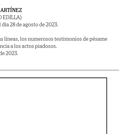
A
MARTÍNEZ
O EDILLA)
l día 28 de agosto de 2023.
as líneas, los numerosos testimonios de pésame
encia a los actos piadosos.
de 2023.