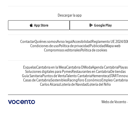
Descargar la app
App Store
Google Play
Contactar
Quiénes somos
Aviso legal
Accesibilidad
Reglamento UE 2024/10
Condiciones de uso
Política de privacidad
Publicidad
Mapa web
Compromisos editoriales
Política de cookies
Esquelas
Cantabria en la Mesa
Cantabria DModa
Agenda Cantabria
Playas
Soluciones digitales para Pymes
Restaurantes en Cantabria
De tiendas
Guía Sanitaria
Puntos de Venta
Talento Cantabria
Hemeroteca
STARTinnov
Casas de Cantabria
Sostenibles
Racing
Foro Económico
Empleo Cantabria
Carlos Alcaraz
Lotería de Navidad
Lotería del Niño
Webs de Vocento