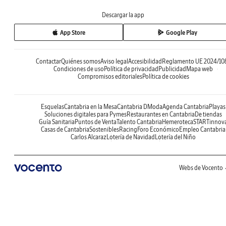
Descargar la app
App Store
Google Play
Contactar
Quiénes somos
Aviso legal
Accesibilidad
Reglamento UE 2024/10
Condiciones de uso
Política de privacidad
Publicidad
Mapa web
Compromisos editoriales
Política de cookies
Esquelas
Cantabria en la Mesa
Cantabria DModa
Agenda Cantabria
Playas
Soluciones digitales para Pymes
Restaurantes en Cantabria
De tiendas
Guía Sanitaria
Puntos de Venta
Talento Cantabria
Hemeroteca
STARTinnov
Casas de Cantabria
Sostenibles
Racing
Foro Económico
Empleo Cantabria
Carlos Alcaraz
Lotería de Navidad
Lotería del Niño
Webs de Vocento