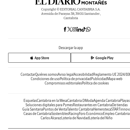
Copyright © EDITORIAL CANTABRIA S.A.
Avenida de Parayas 38, 39011 Santander ,
Cantabria
Descargar la app
App Store
Google Play
Contactar
Quiénes somos
Aviso legal
Accesibilidad
Reglamento UE 2024/10
Condiciones de uso
Política de privacidad
Publicidad
Mapa web
Compromisos editoriales
Política de cookies
Esquelas
Cantabria en la Mesa
Cantabria DModa
Agenda Cantabria
Playas
Soluciones digitales para Pymes
Restaurantes en Cantabria
De tiendas
Guía Sanitaria
Puntos de Venta
Talento Cantabria
Hemeroteca
STARTinnov
Casas de Cantabria
Sostenibles
Racing
Foro Económico
Empleo Cantabria
Carlos Alcaraz
Lotería de Navidad
Lotería del Niño