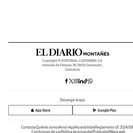
Copyright © EDITORIAL CANTABRIA S.A.
Avenida de Parayas 38, 39011 Santander ,
Cantabria
Descargar la app
App Store
Google Play
Contactar
Quiénes somos
Aviso legal
Accesibilidad
Reglamento UE 2024/10
Condiciones de uso
Política de privacidad
Publicidad
Mapa web