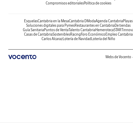
Compromisos editoriales
Política de cookies
Esquelas
Cantabria en la Mesa
Cantabria DModa
Agenda Cantabria
Playas
Soluciones digitales para Pymes
Restaurantes en Cantabria
De tiendas
Guía Sanitaria
Puntos de Venta
Talento Cantabria
Hemeroteca
STARTinnov
Casas de Cantabria
Sostenibles
Racing
Foro Económico
Empleo Cantabria
Carlos Alcaraz
Lotería de Navidad
Lotería del Niño
Webs de Vocento