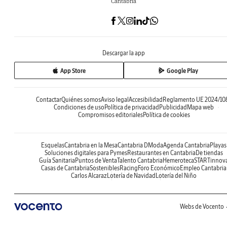
Cantabria
Descargar la app
App Store
Google Play
Contactar
Quiénes somos
Aviso legal
Accesibilidad
Reglamento UE 2024/10
Condiciones de uso
Política de privacidad
Publicidad
Mapa web
Compromisos editoriales
Política de cookies
Esquelas
Cantabria en la Mesa
Cantabria DModa
Agenda Cantabria
Playas
Soluciones digitales para Pymes
Restaurantes en Cantabria
De tiendas
Guía Sanitaria
Puntos de Venta
Talento Cantabria
Hemeroteca
STARTinnov
Casas de Cantabria
Sostenibles
Racing
Foro Económico
Empleo Cantabria
Carlos Alcaraz
Lotería de Navidad
Lotería del Niño
Webs de Vocento