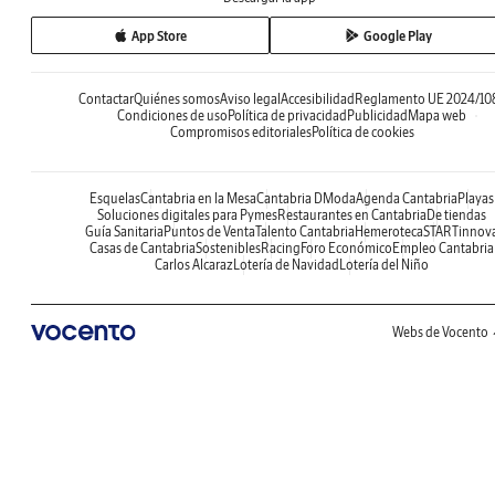
App Store
Google Play
Contactar
Quiénes somos
Aviso legal
Accesibilidad
Reglamento UE 2024/10
Condiciones de uso
Política de privacidad
Publicidad
Mapa web
Compromisos editoriales
Política de cookies
Esquelas
Cantabria en la Mesa
Cantabria DModa
Agenda Cantabria
Playas
Soluciones digitales para Pymes
Restaurantes en Cantabria
De tiendas
Guía Sanitaria
Puntos de Venta
Talento Cantabria
Hemeroteca
STARTinnov
Casas de Cantabria
Sostenibles
Racing
Foro Económico
Empleo Cantabria
Carlos Alcaraz
Lotería de Navidad
Lotería del Niño
Webs de Vocento