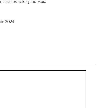
encia a los actos piadosos.
nio 2024.