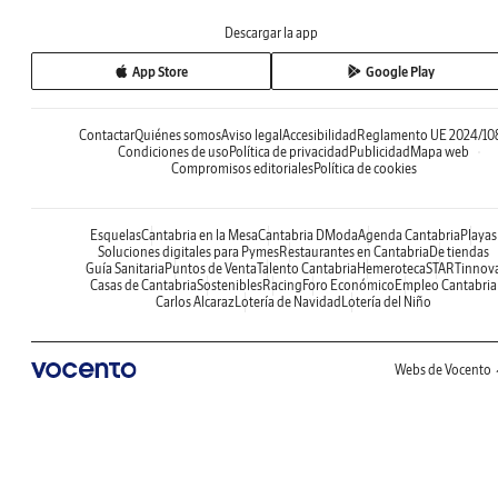
Descargar la app
App Store
Google Play
Contactar
Quiénes somos
Aviso legal
Accesibilidad
Reglamento UE 2024/10
Condiciones de uso
Política de privacidad
Publicidad
Mapa web
Compromisos editoriales
Política de cookies
Esquelas
Cantabria en la Mesa
Cantabria DModa
Agenda Cantabria
Playas
Soluciones digitales para Pymes
Restaurantes en Cantabria
De tiendas
Guía Sanitaria
Puntos de Venta
Talento Cantabria
Hemeroteca
STARTinnov
Casas de Cantabria
Sostenibles
Racing
Foro Económico
Empleo Cantabria
Carlos Alcaraz
Lotería de Navidad
Lotería del Niño
Webs de Vocento