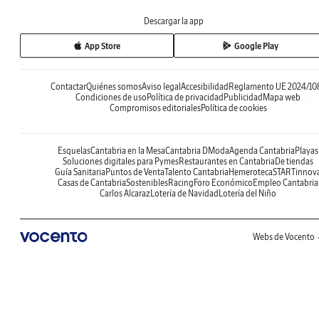
Descargar la app
App Store
Google Play
Contactar
Quiénes somos
Aviso legal
Accesibilidad
Reglamento UE 2024/10
Condiciones de uso
Política de privacidad
Publicidad
Mapa web
Compromisos editoriales
Política de cookies
Esquelas
Cantabria en la Mesa
Cantabria DModa
Agenda Cantabria
Playas
Soluciones digitales para Pymes
Restaurantes en Cantabria
De tiendas
Guía Sanitaria
Puntos de Venta
Talento Cantabria
Hemeroteca
STARTinnov
Casas de Cantabria
Sostenibles
Racing
Foro Económico
Empleo Cantabria
Carlos Alcaraz
Lotería de Navidad
Lotería del Niño
Webs de Vocento