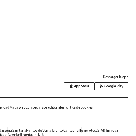
Descargar la app
App Store
Google Play
icidad
Mapa web
Compromisos editoriales
Política de cookies
das
Guía Sanitaria
Puntos de Venta
Talento Cantabria
Hemeroteca
STARTinnova
ía de Navidad
Lotería del Niño