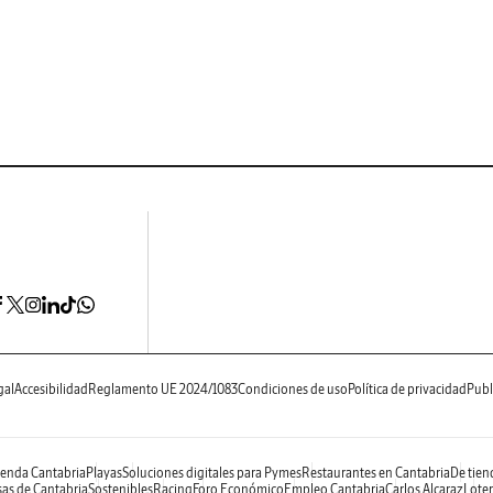
gal
Accesibilidad
Reglamento UE 2024/1083
Condiciones de uso
Política de privacidad
Publ
enda Cantabria
Playas
Soluciones digitales para Pymes
Restaurantes en Cantabria
De tien
as de Cantabria
Sostenibles
Racing
Foro Económico
Empleo Cantabria
Carlos Alcaraz
Loter