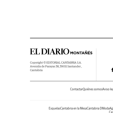
Copyright © EDITORIAL CANTABRIA S.A.
Avenida de Parayas 38, 39011 Santander ,
Cantabria
Contactar
Quiénes somos
Aviso le
Esquelas
Cantabria en la Mesa
Cantabria DModa
Ag
Cas