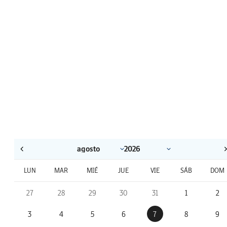
LUN
MAR
MIÉ
JUE
VIE
SÁB
DOM
27
28
29
30
31
1
2
3
4
5
6
7
8
9