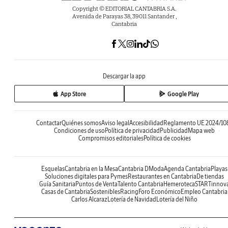
Copyright © EDITORIAL CANTABRIA S.A.
Avenida de Parayas 38, 39011 Santander ,
Cantabria
Descargar la app
App Store
Google Play
Contactar
Quiénes somos
Aviso legal
Accesibilidad
Reglamento UE 2024/10
Condiciones de uso
Política de privacidad
Publicidad
Mapa web
Compromisos editoriales
Política de cookies
Esquelas
Cantabria en la Mesa
Cantabria DModa
Agenda Cantabria
Playas
Soluciones digitales para Pymes
Restaurantes en Cantabria
De tiendas
Guía Sanitaria
Puntos de Venta
Talento Cantabria
Hemeroteca
STARTinnov
Casas de Cantabria
Sostenibles
Racing
Foro Económico
Empleo Cantabria
Carlos Alcaraz
Lotería de Navidad
Lotería del Niño