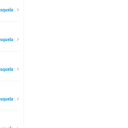
esquela
esquela
esquela
esquela