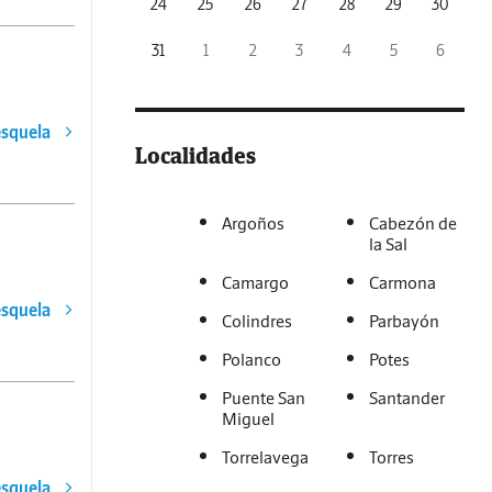
24
25
26
27
28
29
30
31
1
2
3
4
5
6
esquela
Localidades
Argoños
Cabezón de
la Sal
Camargo
Carmona
esquela
Colindres
Parbayón
Polanco
Potes
Puente San
Santander
Miguel
Torrelavega
Torres
esquela