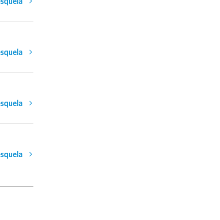
esquela
esquela
esquela
esquela