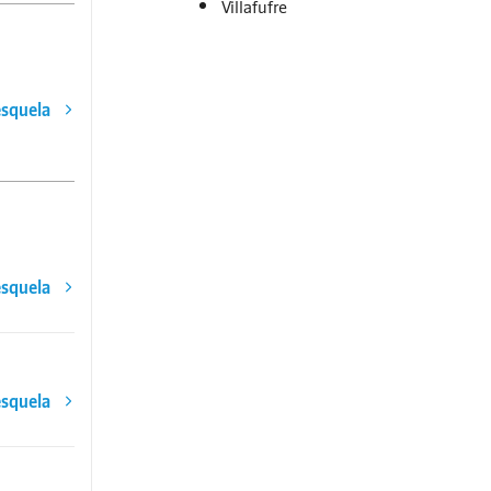
Villafufre
esquela
esquela
esquela