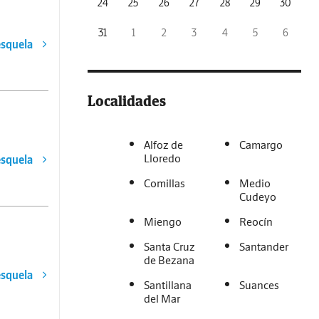
24
25
26
27
28
29
30
31
1
2
3
4
5
6
esquela
Localidades
Alfoz de
Camargo
Lloredo
esquela
Comillas
Medio
Cudeyo
Miengo
Reocín
Santa Cruz
Santander
de Bezana
esquela
Santillana
Suances
del Mar