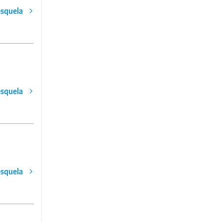
esquela
esquela
esquela