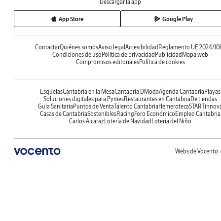
Descargar la app
App Store
Google Play
Contactar
Quiénes somos
Aviso legal
Accesibilidad
Reglamento UE 2024/10
Condiciones de uso
Política de privacidad
Publicidad
Mapa web
Compromisos editoriales
Política de cookies
Esquelas
Cantabria en la Mesa
Cantabria DModa
Agenda Cantabria
Playas
Soluciones digitales para Pymes
Restaurantes en Cantabria
De tiendas
Guía Sanitaria
Puntos de Venta
Talento Cantabria
Hemeroteca
STARTinnov
Casas de Cantabria
Sostenibles
Racing
Foro Económico
Empleo Cantabria
Carlos Alcaraz
Lotería de Navidad
Lotería del Niño
Webs de Vocento