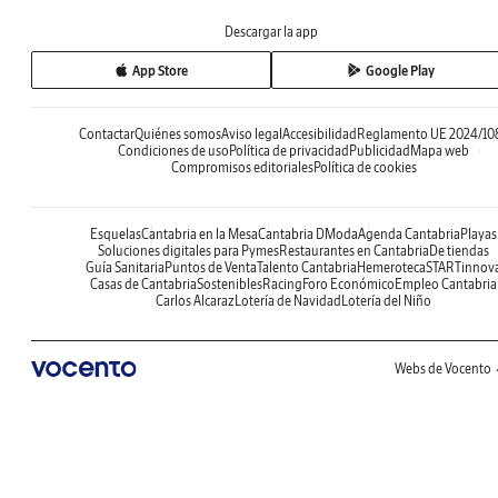
Descargar la app
App Store
Google Play
Contactar
Quiénes somos
Aviso legal
Accesibilidad
Reglamento UE 2024/10
Condiciones de uso
Política de privacidad
Publicidad
Mapa web
Compromisos editoriales
Política de cookies
Esquelas
Cantabria en la Mesa
Cantabria DModa
Agenda Cantabria
Playas
Soluciones digitales para Pymes
Restaurantes en Cantabria
De tiendas
Guía Sanitaria
Puntos de Venta
Talento Cantabria
Hemeroteca
STARTinnov
Casas de Cantabria
Sostenibles
Racing
Foro Económico
Empleo Cantabria
Carlos Alcaraz
Lotería de Navidad
Lotería del Niño
Webs de Vocento