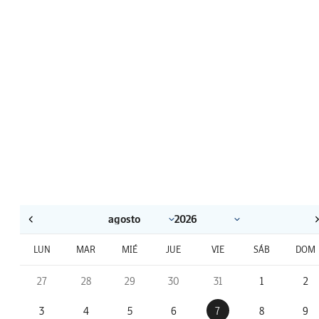
LUN
MAR
MIÉ
JUE
VIE
SÁB
DOM
27
28
29
30
31
1
2
3
4
5
6
7
8
9