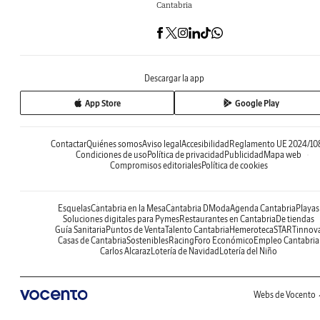
Cantabria
Descargar la app
App Store
Google Play
Contactar
Quiénes somos
Aviso legal
Accesibilidad
Reglamento UE 2024/10
Condiciones de uso
Política de privacidad
Publicidad
Mapa web
Compromisos editoriales
Política de cookies
Esquelas
Cantabria en la Mesa
Cantabria DModa
Agenda Cantabria
Playas
Soluciones digitales para Pymes
Restaurantes en Cantabria
De tiendas
Guía Sanitaria
Puntos de Venta
Talento Cantabria
Hemeroteca
STARTinnov
Casas de Cantabria
Sostenibles
Racing
Foro Económico
Empleo Cantabria
Carlos Alcaraz
Lotería de Navidad
Lotería del Niño
Webs de Vocento