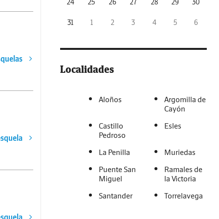
24
25
26
27
28
29
30
31
1
2
3
4
5
6
squelas
Localidades
Aloños
Argomilla de
Cayón
Castillo
Esles
Pedroso
esquela
La Penilla
Muriedas
Puente San
Ramales de
Miguel
la Victoria
Santander
Torrelavega
esquela