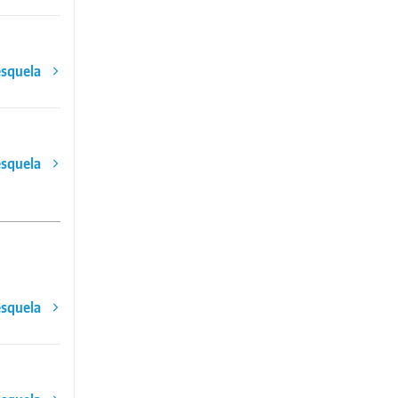
esquela
esquela
esquela