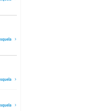
esquela
esquela
esquela