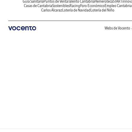
Guía Sanitaria
Puntos de Venta
Talento Cantabria
Hemeroteca
STARTinnov
Casas de Cantabria
Sostenibles
Racing
Foro Económico
Empleo Cantabria
Carlos Alcaraz
Lotería de Navidad
Lotería del Niño
Webs de Vocento