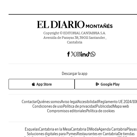
Copyright © EDITORIAL CANTABRIA S.A.
Avenida de Parayas 38, 39011 Santander ,
Cantabria
Descargar la app
App Store
Google Play
Contactar
Quiénes somos
Aviso legal
Accesibilidad
Reglamento UE 2024/10
Condiciones de uso
Política de privacidad
Publicidad
Mapa web
Compromisos editoriales
Política de cookies
Esquelas
Cantabria en la Mesa
Cantabria DModa
Agenda Cantabria
Playas
Soluciones digitales para Pymes
Restaurantes en Cantabria
De tiendas