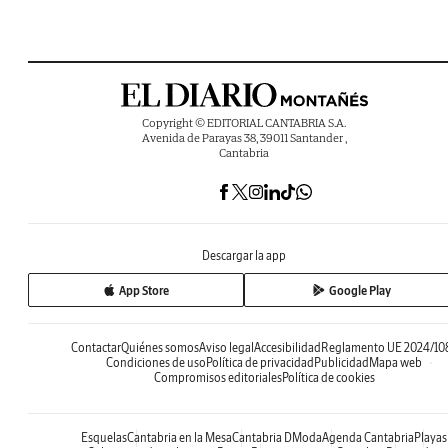
Copyright © EDITORIAL CANTABRIA S.A.
Avenida de Parayas 38, 39011 Santander ,
Cantabria
Descargar la app
App Store
Google Play
Contactar
Quiénes somos
Aviso legal
Accesibilidad
Reglamento UE 2024/10
Condiciones de uso
Política de privacidad
Publicidad
Mapa web
Compromisos editoriales
Política de cookies
Esquelas
Cantabria en la Mesa
Cantabria DModa
Agenda Cantabria
Playas