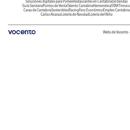
Soluciones digitales para Pymes
Restaurantes en Cantabria
De tiendas
Guía Sanitaria
Puntos de Venta
Talento Cantabria
Hemeroteca
STARTinnov
Casas de Cantabria
Sostenibles
Racing
Foro Económico
Empleo Cantabria
Carlos Alcaraz
Lotería de Navidad
Lotería del Niño
Webs de Vocento